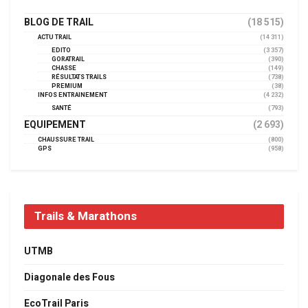
BLOG DE TRAIL
(18 515)
ACTU TRAIL
(14 311)
EDITO
(3 357)
GORATRAIL
(390)
CHASSE
(149)
RÉSULTATS TRAILS
(738)
PREMIUM
(38)
INFOS ENTRAINEMENT
(4 232)
SANTÉ
(793)
EQUIPEMENT
(2 693)
CHAUSSURE TRAIL
(800)
GPS
(958)
Trails & Marathons
UTMB
Diagonale des Fous
EcoTrail Paris