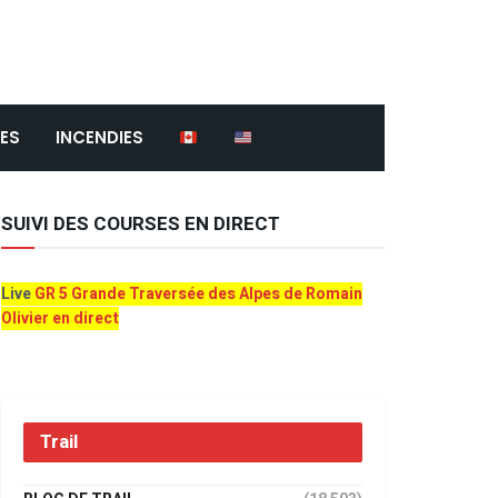
ES
INCENDIES
SUIVI DES COURSES EN DIRECT
Live
GR 5 Grande Traversée des Alpes de Romain
Olivier en direct
Trail