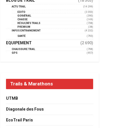
BLOG DE TRAIL
(18 503)
ACTU TRAIL
(14 299)
EDITO
(3 350)
GORATRAIL
(390)
CHASSE
(149)
RÉSULTATS TRAILS
(738)
PREMIUM
(38)
INFOS ENTRAINEMENT
(4 232)
SANTÉ
(793)
EQUIPEMENT
(2 690)
CHAUSSURE TRAIL
(798)
GPS
(957)
Trails & Marathons
UTMB
Diagonale des Fous
EcoTrail Paris