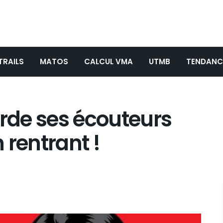
TRAILS
MATOS
CALCUL VMA
UTMB
TENDANC
arde ses écouteurs
 rentrant !