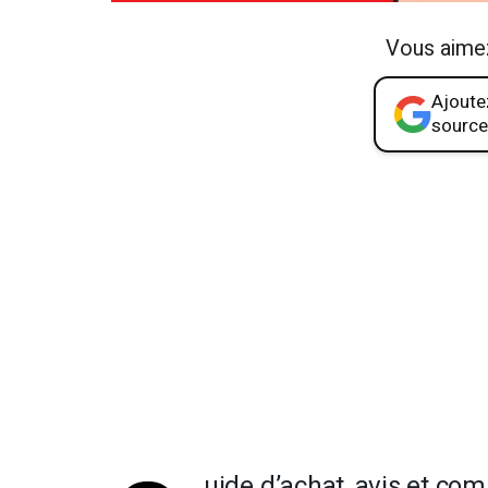
Vous aime
Ajoutez
source
uide d’achat, avis et co