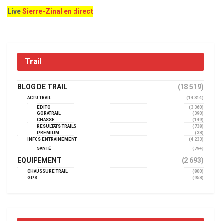
Live
Sierre-Zinal en direct
Trail
BLOG DE TRAIL
(18 519)
ACTU TRAIL
(14 314)
EDITO
(3 360)
GORATRAIL
(390)
CHASSE
(149)
RÉSULTATS TRAILS
(738)
PREMIUM
(38)
INFOS ENTRAINEMENT
(4 233)
SANTÉ
(794)
EQUIPEMENT
(2 693)
CHAUSSURE TRAIL
(800)
GPS
(958)