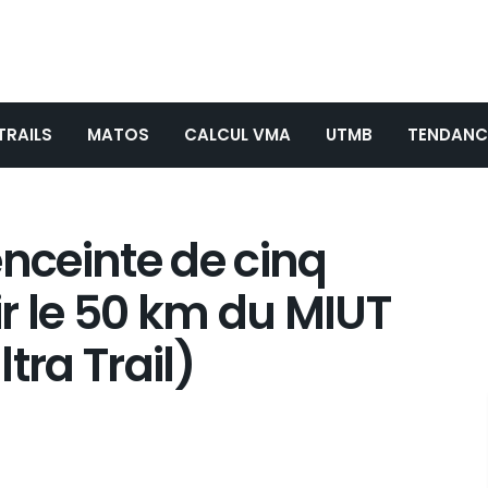
TRAILS
MATOS
CALCUL VMA
UTMB
TENDANC
enceinte de cinq
ir le 50 km du MIUT
tra Trail)