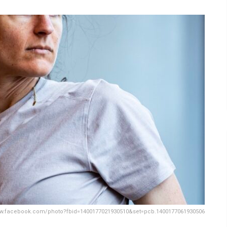
/www.facebook.com/photo?fbid=1400177021930510&set=pcb.1400177061930506