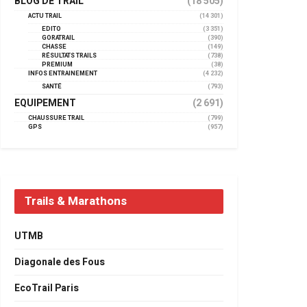
BLOG DE TRAIL
(18 505)
ACTU TRAIL
(14 301)
EDITO
(3 351)
GORATRAIL
(390)
CHASSE
(149)
RÉSULTATS TRAILS
(738)
PREMIUM
(38)
INFOS ENTRAINEMENT
(4 232)
SANTÉ
(793)
EQUIPEMENT
(2 691)
CHAUSSURE TRAIL
(799)
GPS
(957)
Trails & Marathons
UTMB
Diagonale des Fous
EcoTrail Paris