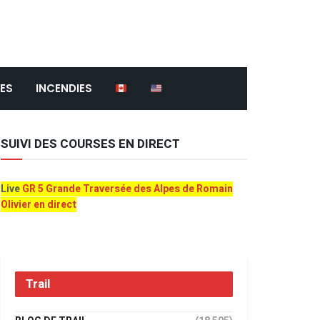
ES
INCENDIES
SUIVI DES COURSES EN DIRECT
Live
GR 5 Grande Traversée des Alpes de Romain
Olivier en direct
Trail