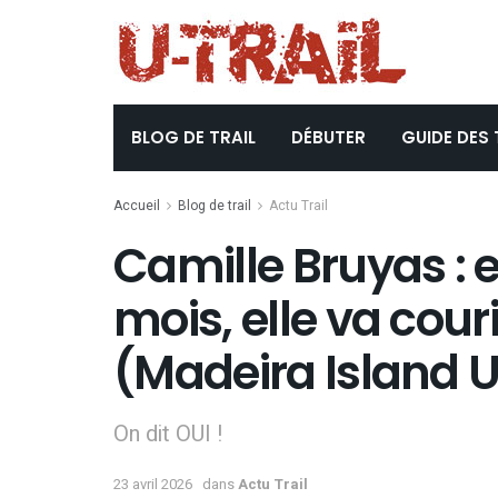
BLOG DE TRAIL
DÉBUTER
GUIDE DES 
Accueil
Blog de trail
Actu Trail
Camille Bruyas : 
mois, elle va cour
(Madeira Island Ul
On dit OUI !
23 avril 2026
dans
Actu Trail