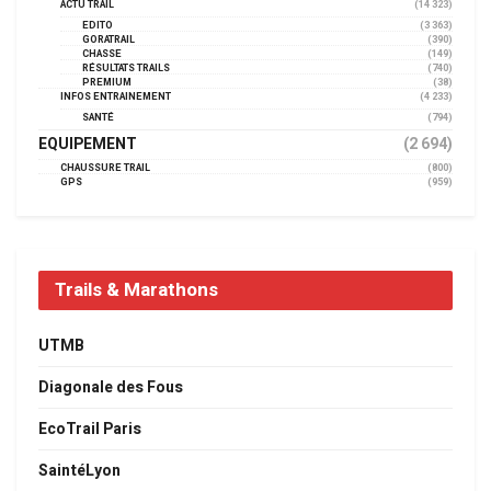
ACTU TRAIL
(14 323)
EDITO
(3 363)
GORATRAIL
(390)
CHASSE
(149)
RÉSULTATS TRAILS
(740)
PREMIUM
(38)
INFOS ENTRAINEMENT
(4 233)
SANTÉ
(794)
EQUIPEMENT
(2 694)
CHAUSSURE TRAIL
(800)
GPS
(959)
Trails & Marathons
UTMB
Diagonale des Fous
EcoTrail Paris
SaintéLyon