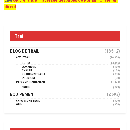
Live
GR 5 Grande Traversée des Alpes de Romain Olivier en
direct
Trail
BLOG DE TRAIL
(18 512)
ACTU TRAIL
(14 308)
EDITO
(3 356)
GORATRAIL
(390)
CHASSE
(149)
RÉSULTATS TRAILS
(738)
PREMIUM
(38)
INFOS ENTRAINEMENT
(4 232)
SANTÉ
(793)
EQUIPEMENT
(2 693)
CHAUSSURE TRAIL
(800)
GPS
(958)