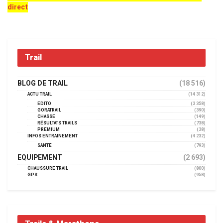
direct
Trail
BLOG DE TRAIL
(18 516)
ACTU TRAIL
(14 312)
EDITO
(3 358)
GORATRAIL
(390)
CHASSE
(149)
RÉSULTATS TRAILS
(738)
PREMIUM
(38)
INFOS ENTRAINEMENT
(4 232)
SANTÉ
(793)
EQUIPEMENT
(2 693)
CHAUSSURE TRAIL
(800)
GPS
(958)