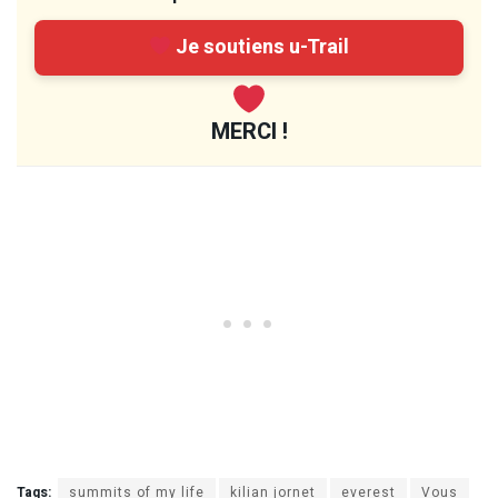
Je soutiens u-Trail
MERCI !
Tags:
summits of my life
kilian jornet
everest
Vous