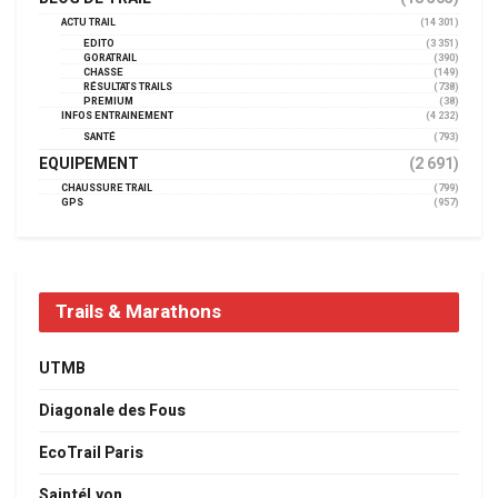
ACTU TRAIL
(14 301)
EDITO
(3 351)
GORATRAIL
(390)
CHASSE
(149)
RÉSULTATS TRAILS
(738)
PREMIUM
(38)
INFOS ENTRAINEMENT
(4 232)
SANTÉ
(793)
EQUIPEMENT
(2 691)
CHAUSSURE TRAIL
(799)
GPS
(957)
Trails & Marathons
UTMB
Diagonale des Fous
EcoTrail Paris
SaintéLyon