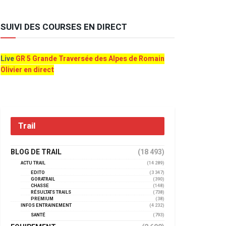
SUIVI DES COURSES EN DIRECT
Live
GR 5 Grande Traversée des Alpes de Romain
Olivier en direct
Trail
BLOG DE TRAIL
(18 493)
ACTU TRAIL
(14 289)
EDITO
(3 347)
GORATRAIL
(390)
CHASSE
(148)
RÉSULTATS TRAILS
(738)
PREMIUM
(38)
INFOS ENTRAINEMENT
(4 232)
SANTÉ
(793)