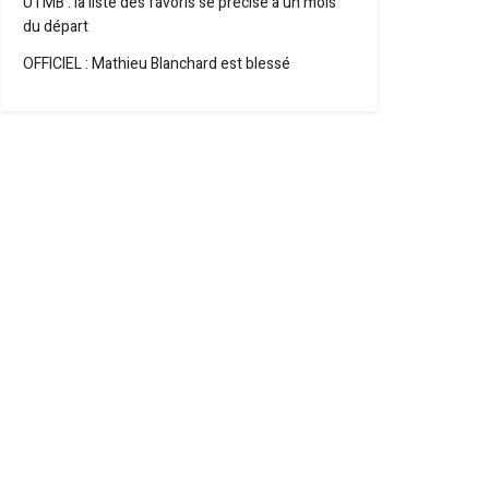
UTMB : la liste des favoris se précise à un mois
du départ
OFFICIEL : Mathieu Blanchard est blessé