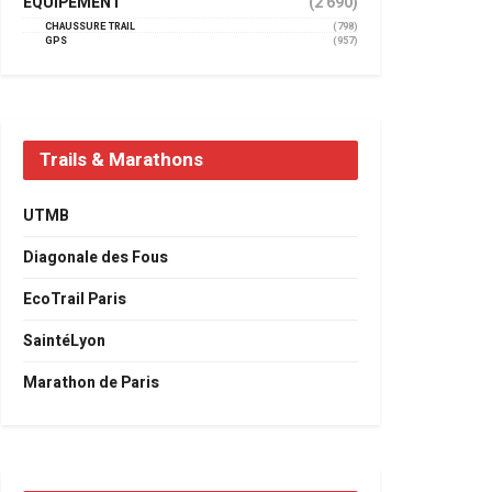
EQUIPEMENT
(2 690)
CHAUSSURE TRAIL
(798)
GPS
(957)
Trails & Marathons
UTMB
Diagonale des Fous
EcoTrail Paris
SaintéLyon
Marathon de Paris