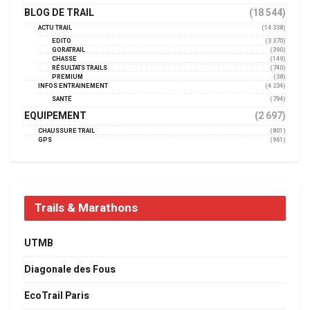
BLOG DE TRAIL
(18 544)
ACTU TRAIL
(14 338)
EDITO
(3 370)
GORATRAIL
(390)
CHASSE
(149)
RÉSULTATS TRAILS
(740)
PREMIUM
(38)
INFOS ENTRAINEMENT
(4 234)
SANTÉ
(794)
EQUIPEMENT
(2 697)
CHAUSSURE TRAIL
(801)
GPS
(961)
Trails & Marathons
UTMB
Diagonale des Fous
EcoTrail Paris