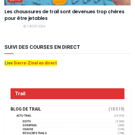
Les chaussures de trail sont devenues trop chères
pour être jetables
7 AOÛT 2026
SUIVI DES COURSES EN DIRECT
Live
Sierre-Zinal en direct
Trail
BLOG DE TRAIL
(18 519)
ACTU TRAIL
(14 314)
EDITO
(3 360)
GORATRAIL
(390)
CHASSE
(149)
RÉSULTATS TRAILS
(738)