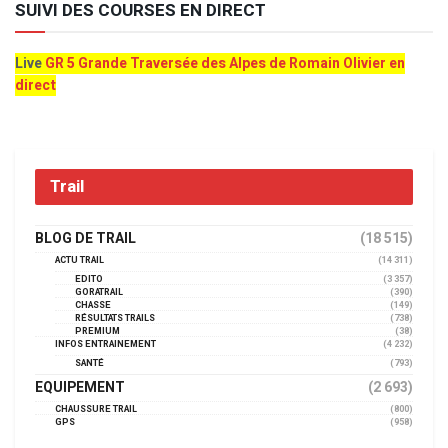
SUIVI DES COURSES EN DIRECT
Live
GR 5 Grande Traversée des Alpes de Romain Olivier en
direct
Trail
BLOG DE TRAIL
(18 515)
ACTU TRAIL
(14 311)
EDITO
(3 357)
GORATRAIL
(390)
CHASSE
(149)
RÉSULTATS TRAILS
(738)
PREMIUM
(38)
INFOS ENTRAINEMENT
(4 232)
SANTÉ
(793)
EQUIPEMENT
(2 693)
CHAUSSURE TRAIL
(800)
GPS
(958)