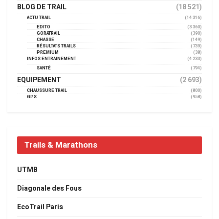
BLOG DE TRAIL
(18 521)
ACTU TRAIL
(14 316)
EDITO
(3 360)
GORATRAIL
(390)
CHASSE
(149)
RÉSULTATS TRAILS
(739)
PREMIUM
(38)
INFOS ENTRAINEMENT
(4 233)
SANTÉ
(794)
EQUIPEMENT
(2 693)
CHAUSSURE TRAIL
(800)
GPS
(958)
Trails & Marathons
UTMB
Diagonale des Fous
EcoTrail Paris