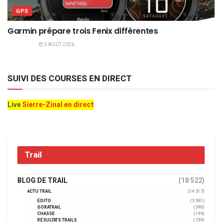
GPS
Garmin prépare trois Fenix différentes
5 AOÛT 2026
SUIVI DES COURSES EN DIRECT
Live
Sierre-Zinal en direct
Trail
BLOG DE TRAIL
(18 522)
ACTU TRAIL
(14 317)
EDITO
(3 361)
GORATRAIL
(390)
CHASSE
(149)
RÉSULTATS TRAILS
(739)