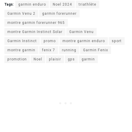
Tags:
garmin enduro
Noel 2024
triathlète
Garmin Venu 2
garmin forerunner
montre garmin forerunner 965
montre Garmin Instinct Solar
Garmin Venu
Garmin Instinct
promo
montre garmin enduro
sport
montre garmin
fenix 7
running
Garmin Fenix
promotion
Noel
plaisir
gps
garmin