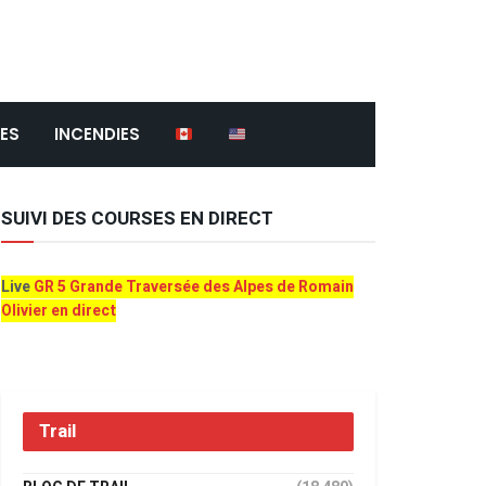
ES
INCENDIES
SUIVI DES COURSES EN DIRECT
Live
GR 5 Grande Traversée des Alpes de Romain
Olivier en direct
Trail