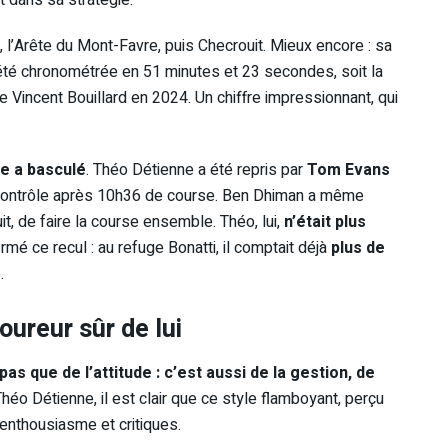
t dans sa stratégie.
 l’Arête du Mont-Favre, puis Checrouit. Mieux encore : sa
été chronométrée en 51 minutes et 23 secondes, soit la
ère Vincent Bouillard en 2024. Un chiffre impressionnant, qui
e a basculé
. Théo Détienne a été repris par
Tom Evans
contrôle après 10h36 de course. Ben Dhiman a même
it, de faire la course ensemble. Théo, lui,
n’était plus
irmé ce recul : au refuge Bonatti, il comptait déjà
plus de
.
oureur sûr de lui
t pas que de l’attitude : c’est aussi de la gestion, de
Théo Détienne, il est clair que ce style flamboyant, perçu
 enthousiasme et critiques.