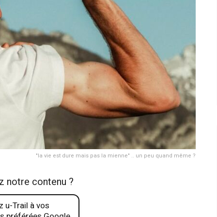
"la vie est dure mais pas la mienne" .. un peu quand même ?
z notre contenu ?
 u-Trail à vos
s préférées Google