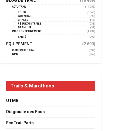
BLOG DE TRAIL
(18 489)
ACTU TRAIL
(14 285)
EDITO
(3 345)
GORATRAIL
(390)
CHASSE
(148)
RÉSULTATS TRAILS
(738)
PREMIUM
(38)
INFOS ENTRAINEMENT
(4 232)
SANTÉ
(793)
EQUIPEMENT
(2 690)
CHAUSSURE TRAIL
(798)
GPS
(957)
Trails & Marathons
UTMB
Diagonale des Fous
EcoTrail Paris