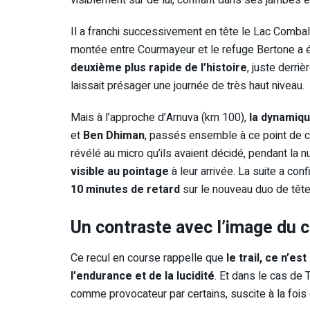
visiblement sûr de lui, confiant dans ses jambes e
Il a franchi successivement en tête le Lac Combal,
montée entre Courmayeur et le refuge Bertone a 
deuxième plus rapide de l’histoire
, juste derri
laissait présager une journée de très haut niveau.
Mais à l’approche d’Arnuva (km 100),
la dynamiqu
et
Ben Dhiman
, passés ensemble à ce point de 
révélé au micro qu’ils avaient décidé, pendant la nu
visible au pointage
à leur arrivée. La suite a conf
10 minutes de retard
sur le nouveau duo de tête
Un contraste avec l’image du c
Ce recul en course rappelle que
le trail, ce n’es
l’endurance et de la lucidité
. Et dans le cas de 
comme provocateur par certains, suscite à la fois