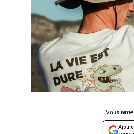
Vous aime
Ajoutez
source