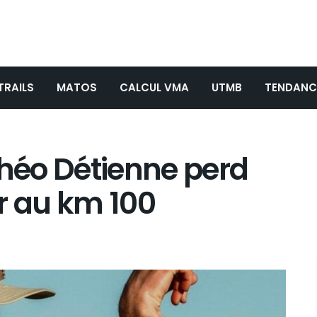
TRAILS
MATOS
CALCUL VMA
UTMB
TENDANC
Théo Détienne perd
r au km 100