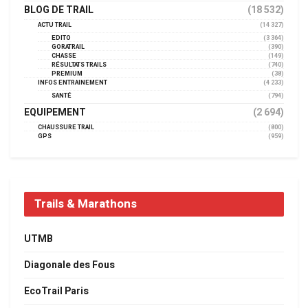
BLOG DE TRAIL
(18 532)
ACTU TRAIL
(14 327)
EDITO
(3 364)
GORATRAIL
(390)
CHASSE
(149)
RÉSULTATS TRAILS
(740)
PREMIUM
(38)
INFOS ENTRAINEMENT
(4 233)
SANTÉ
(794)
EQUIPEMENT
(2 694)
CHAUSSURE TRAIL
(800)
GPS
(959)
Trails & Marathons
UTMB
Diagonale des Fous
EcoTrail Paris