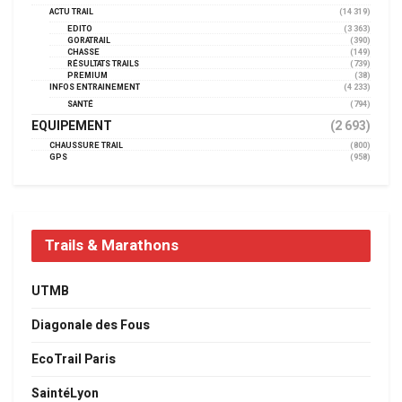
ACTU TRAIL
(14 319)
EDITO
(3 363)
GORATRAIL
(390)
CHASSE
(149)
RÉSULTATS TRAILS
(739)
PREMIUM
(38)
INFOS ENTRAINEMENT
(4 233)
SANTÉ
(794)
EQUIPEMENT
(2 693)
CHAUSSURE TRAIL
(800)
GPS
(958)
Trails & Marathons
UTMB
Diagonale des Fous
EcoTrail Paris
SaintéLyon