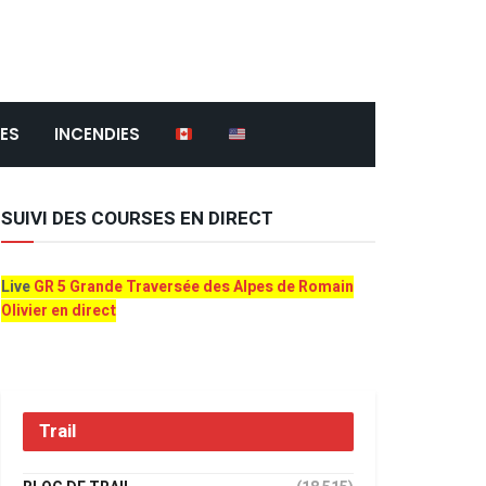
ES
INCENDIES
SUIVI DES COURSES EN DIRECT
Live
GR 5 Grande Traversée des Alpes de Romain
Olivier en direct
Trail