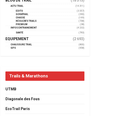
BLOG DE TRAIL
(18 515)
ACTU TRAIL
(14 311)
EDITO
(3 357)
GORATRAIL
(390)
CHASSE
(149)
RÉSULTATS TRAILS
(738)
PREMIUM
(38)
INFOS ENTRAINEMENT
(4 232)
SANTÉ
(793)
EQUIPEMENT
(2 693)
CHAUSSURE TRAIL
(800)
GPS
(958)
Trails & Marathons
UTMB
Diagonale des Fous
EcoTrail Paris