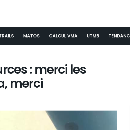
TRAILS
MATOS
CALCUL VMA
UTMB
TENDANC
rces : merci les
a, merci