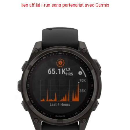
lien affilié i-run sans partenariat avec Garmin