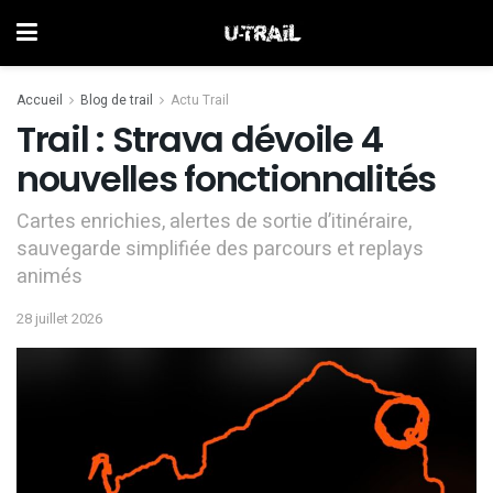
Accueil
Blog de trail
Actu Trail
Trail : Strava dévoile 4
nouvelles fonctionnalités
Cartes enrichies, alertes de sortie d’itinéraire,
sauvegarde simplifiée des parcours et replays
animés
28 juillet 2026