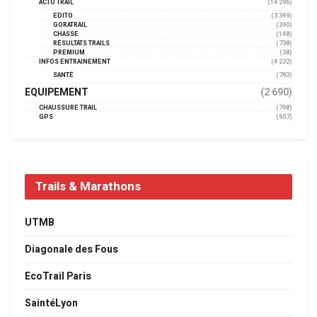
ACTU TRAIL
(14 296)
EDITO
(3 349)
GORATRAIL
(390)
CHASSE
(148)
RÉSULTATS TRAILS
(738)
PREMIUM
(38)
INFOS ENTRAINEMENT
(4 232)
SANTÉ
(793)
EQUIPEMENT
(2 690)
CHAUSSURE TRAIL
(798)
GPS
(957)
Trails & Marathons
UTMB
Diagonale des Fous
EcoTrail Paris
SaintéLyon