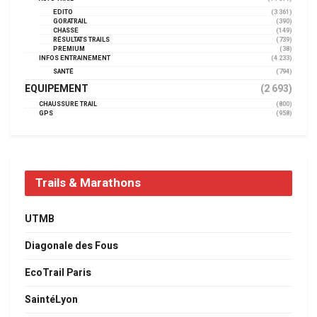
EDITO
(3 361)
GORATRAIL
(390)
CHASSE
(149)
RÉSULTATS TRAILS
(739)
PREMIUM
(38)
INFOS ENTRAINEMENT
(4 233)
SANTÉ
(794)
EQUIPEMENT
(2 693)
CHAUSSURE TRAIL
(800)
GPS
(958)
Trails & Marathons
UTMB
Diagonale des Fous
EcoTrail Paris
SaintéLyon