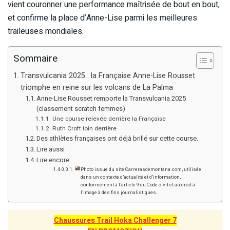
vient couronner une performance maîtrisée de bout en bout,
et confirme la place d’Anne-Lise parmi les meilleures
traileuses mondiales.
Sommaire
Transvulcania 2025 : la Française Anne-Lise Rousset
triomphe en reine sur les volcans de La Palma
Anne-Lise Rousset remporte la Transvulcania 2025
(classement scratch femmes)
Une course relevée derrière la Française
Ruth Croft loin derrière
Des athlètes françaises ont déjà brillé sur cette course.
Lire aussi
Lire encore
Photo issue du site Carrerasdemontana.com, utilisée
dans un contexte d’actualité et d’information,
conformément à l’article 9 du Code civil et au droit à
l’image à des fins journalistiques.
Chaussures Trail Hoka Challenger 7