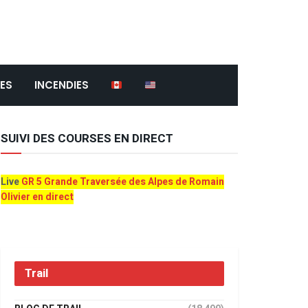
ES
INCENDIES
SUIVI DES COURSES EN DIRECT
Live
GR 5 Grande Traversée des Alpes de Romain
Olivier en direct
Trail