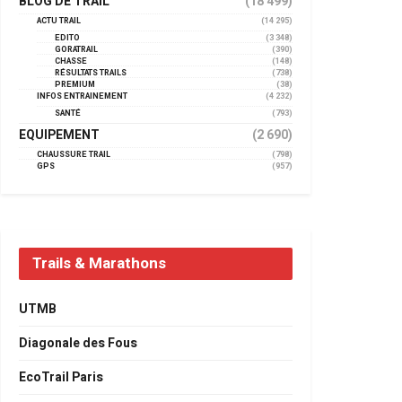
BLOG DE TRAIL
(18 499)
ACTU TRAIL
(14 295)
EDITO
(3 348)
GORATRAIL
(390)
CHASSE
(148)
RÉSULTATS TRAILS
(738)
PREMIUM
(38)
INFOS ENTRAINEMENT
(4 232)
SANTÉ
(793)
EQUIPEMENT
(2 690)
CHAUSSURE TRAIL
(798)
GPS
(957)
Trails & Marathons
UTMB
Diagonale des Fous
EcoTrail Paris