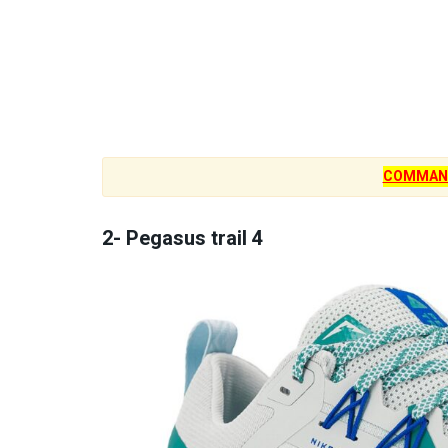
COMMAN
2- Pegasus trail 4