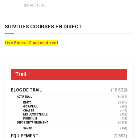
8 AOÛT 2026
SUIVI DES COURSES EN DIRECT
Live
Sierre-Zinal en direct
Trail
BLOG DE TRAIL
(18 522)
ACTU TRAIL
(14 317)
EDITO
(3 361)
GORATRAIL
(390)
CHASSE
(149)
RÉSULTATS TRAILS
(739)
PREMIUM
(38)
INFOS ENTRAINEMENT
(4 233)
SANTÉ
(794)
EQUIPEMENT
(2 693)