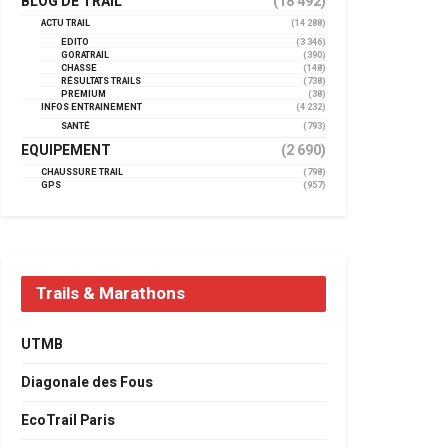
BLOG DE TRAIL
(18 492)
ACTU TRAIL
(14 288)
EDITO
(3 346)
GORATRAIL
(390)
CHASSE
(148)
RÉSULTATS TRAILS
(738)
PREMIUM
(38)
INFOS ENTRAINEMENT
(4 232)
SANTÉ
(793)
EQUIPEMENT
(2 690)
CHAUSSURE TRAIL
(798)
GPS
(957)
Trails & Marathons
UTMB
Diagonale des Fous
EcoTrail Paris