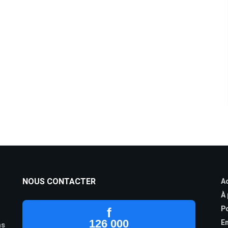
NOUS CONTACTER
Ac
À
Po
f
126 000
En
as