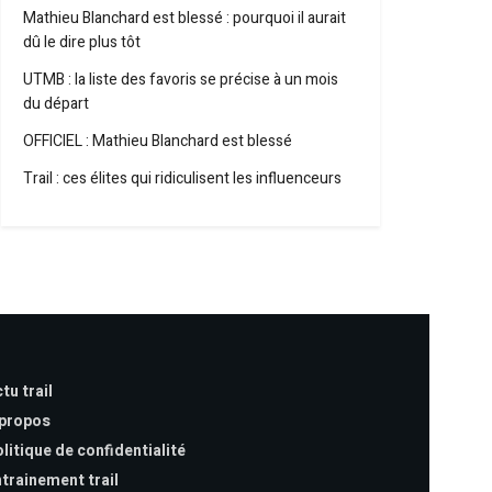
Mathieu Blanchard est blessé : pourquoi il aurait
dû le dire plus tôt
UTMB : la liste des favoris se précise à un mois
du départ
OFFICIEL : Mathieu Blanchard est blessé
Trail : ces élites qui ridiculisent les influenceurs
tu trail
 propos
litique de confidentialité
trainement trail