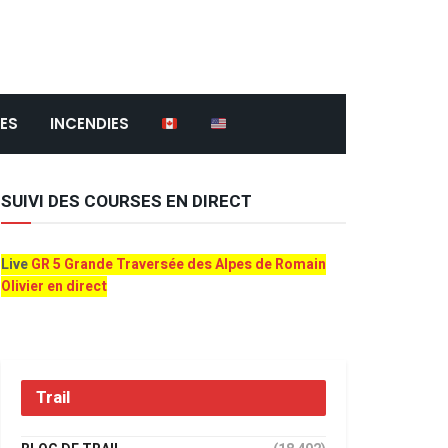
ES
INCENDIES
SUIVI DES COURSES EN DIRECT
Live
GR 5 Grande Traversée des Alpes de Romain
Olivier en direct
Trail