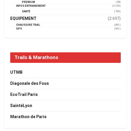
PREMIUM
(38)
INFOS ENTRAINEMENT
(4 234)
SANTÉ
(794)
EQUIPEMENT
(2 697)
CHAUSSURE TRAIL
(801)
GPS
(961)
Trails & Marathons
UTMB
Diagonale des Fous
EcoTrail Paris
SaintéLyon
Marathon de Paris