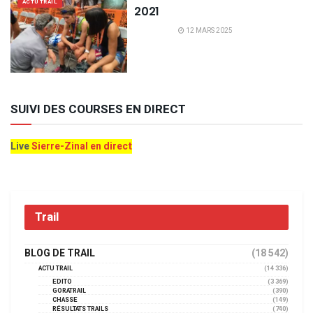
ACTU TRAIL
2021
12 MARS 2025
SUIVI DES COURSES EN DIRECT
Live
Sierre-Zinal en direct
Trail
BLOG DE TRAIL
(18 542)
ACTU TRAIL
(14 336)
EDITO
(3 369)
GORATRAIL
(390)
CHASSE
(149)
RÉSULTATS TRAILS
(740)