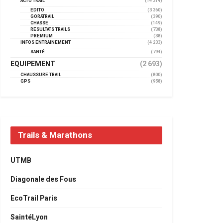
ACTU TRAIL
(14 314)
EDITO
(3 360)
GORATRAIL
(390)
CHASSE
(149)
RÉSULTATS TRAILS
(738)
PREMIUM
(38)
INFOS ENTRAINEMENT
(4 233)
SANTÉ
(794)
EQUIPEMENT
(2 693)
CHAUSSURE TRAIL
(800)
GPS
(958)
Trails & Marathons
UTMB
Diagonale des Fous
EcoTrail Paris
SaintéLyon