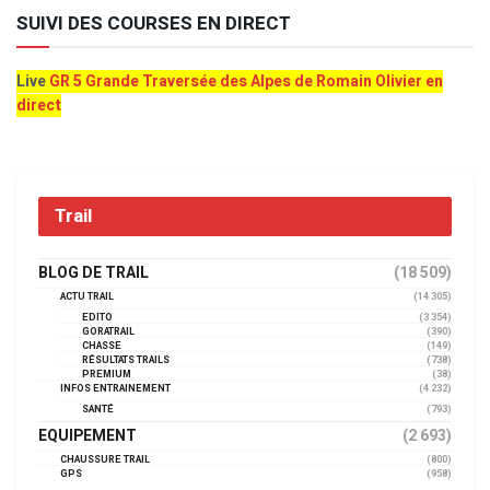
SUIVI DES COURSES EN DIRECT
Live
GR 5 Grande Traversée des Alpes de Romain Olivier en
direct
Trail
BLOG DE TRAIL
(18 509)
ACTU TRAIL
(14 305)
EDITO
(3 354)
GORATRAIL
(390)
CHASSE
(149)
RÉSULTATS TRAILS
(738)
PREMIUM
(38)
INFOS ENTRAINEMENT
(4 232)
SANTÉ
(793)
EQUIPEMENT
(2 693)
CHAUSSURE TRAIL
(800)
GPS
(958)