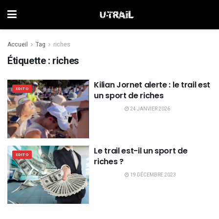
Accueil
Tag
riches
Étiquette :
riches
Kilian Jornet alerte : le trail est
EDITO
un sport de riches
24 JANVIER 2026
Le trail est-il un sport de
EDITO
riches ?
19 DÉCEMBRE 2023