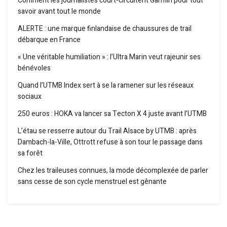
Comment les journalistes court-circuitent Garmin pour tout
savoir avant tout le monde
ALERTE : une marque finlandaise de chaussures de trail
débarque en France
« Une véritable humiliation » : l’Ultra Marin veut rajeunir ses
bénévoles
Quand l’UTMB Index sert à se la ramener sur les réseaux
sociaux
250 euros : HOKA va lancer sa Tecton X 4 juste avant l’UTMB
L’étau se resserre autour du Trail Alsace by UTMB : après
Dambach-la-Ville, Ottrott refuse à son tour le passage dans
sa forêt
Chez les traileuses connues, la mode décomplexée de parler
sans cesse de son cycle menstruel est gênante