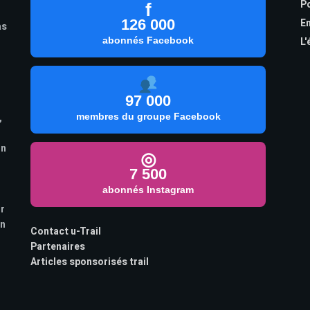
Po
f
126 000
En
as
abonnés Facebook
L'
97 000
,
membres du groupe Facebook
on
◎
7 500
abonnés Instagram
ur
on
Contact u-Trail
Partenaires
Articles sponsorisés trail