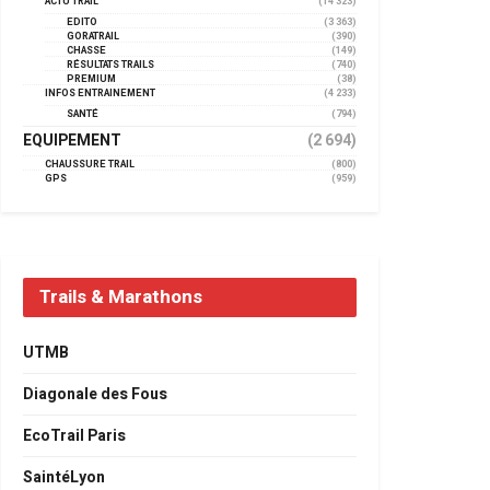
ACTU TRAIL
(14 323)
EDITO
(3 363)
GORATRAIL
(390)
CHASSE
(149)
RÉSULTATS TRAILS
(740)
PREMIUM
(38)
INFOS ENTRAINEMENT
(4 233)
SANTÉ
(794)
EQUIPEMENT
(2 694)
CHAUSSURE TRAIL
(800)
GPS
(959)
Trails & Marathons
UTMB
Diagonale des Fous
EcoTrail Paris
SaintéLyon