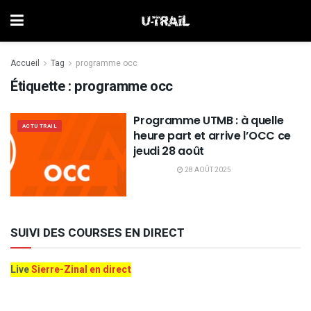
Accueil
Tag
programme occ
Étiquette :
programme occ
Programme UTMB : à quelle
ACTU TRAIL
heure part et arrive l’OCC ce
jeudi 28 août
28 AOÛT 2025
SUIVI DES COURSES EN DIRECT
Live
Sierre-Zinal en direct