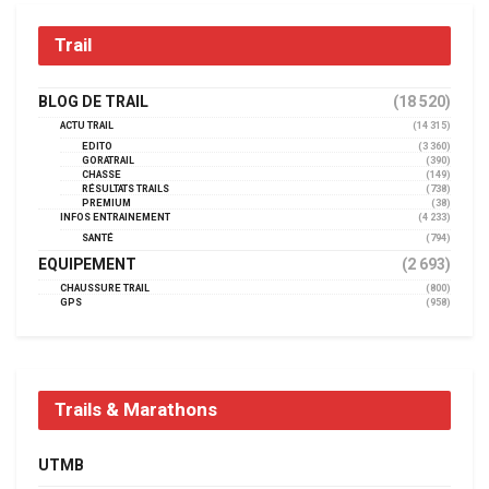
Trail
BLOG DE TRAIL
(18 520)
ACTU TRAIL
(14 315)
EDITO
(3 360)
GORATRAIL
(390)
CHASSE
(149)
RÉSULTATS TRAILS
(738)
PREMIUM
(38)
INFOS ENTRAINEMENT
(4 233)
SANTÉ
(794)
EQUIPEMENT
(2 693)
CHAUSSURE TRAIL
(800)
GPS
(958)
Trails & Marathons
UTMB