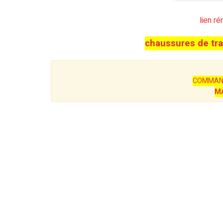
lien r
chaussures de tr
COMMAN
M