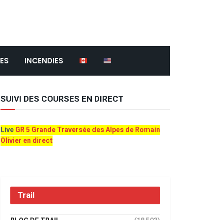
ES
INCENDIES
SUIVI DES COURSES EN DIRECT
Live
GR 5 Grande Traversée des Alpes de Romain
Olivier en direct
Trail