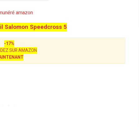
émunéré amazon
ail Salomon Speedcross 5
-17%
DEZ SUR AMAZON
AINTENANT