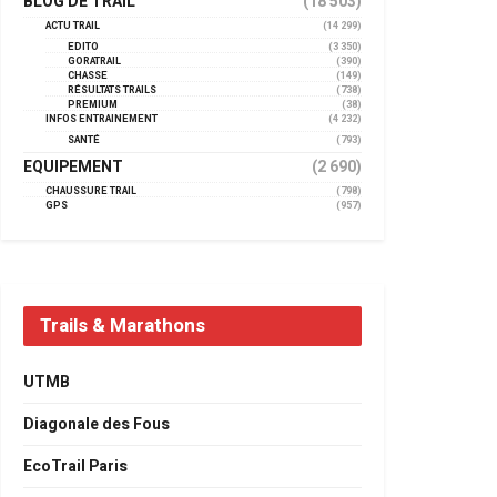
BLOG DE TRAIL
(18 503)
ACTU TRAIL
(14 299)
EDITO
(3 350)
GORATRAIL
(390)
CHASSE
(149)
RÉSULTATS TRAILS
(738)
PREMIUM
(38)
INFOS ENTRAINEMENT
(4 232)
SANTÉ
(793)
EQUIPEMENT
(2 690)
CHAUSSURE TRAIL
(798)
GPS
(957)
Trails & Marathons
UTMB
Diagonale des Fous
EcoTrail Paris