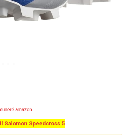
émunéré amazon
ail Salomon Speedcross 5