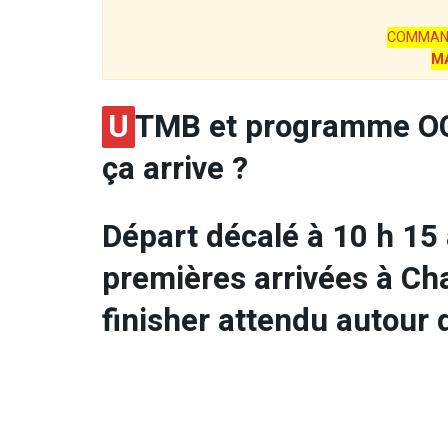
COMMAN
M
U
TMB et programme OCC 
ça arrive ?
Départ décalé à 10 h 15 
premières arrivées à Ch
finisher attendu autour 