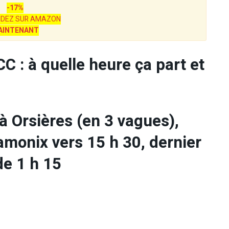
-17%
DEZ SUR AMAZON
AINTENANT
: à quelle heure ça part et
à Orsières (en 3 vagues),
amonix vers 15 h 30, dernier
de 1 h 15