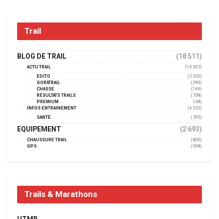
Trail
BLOG DE TRAIL
(18 511)
ACTU TRAIL
(14 307)
EDITO
(3 355)
GORATRAIL
(390)
CHASSE
(149)
RÉSULTATS TRAILS
(738)
PREMIUM
(38)
INFOS ENTRAINEMENT
(4 232)
SANTÉ
(793)
EQUIPEMENT
(2 693)
CHAUSSURE TRAIL
(800)
GPS
(958)
Trails & Marathons