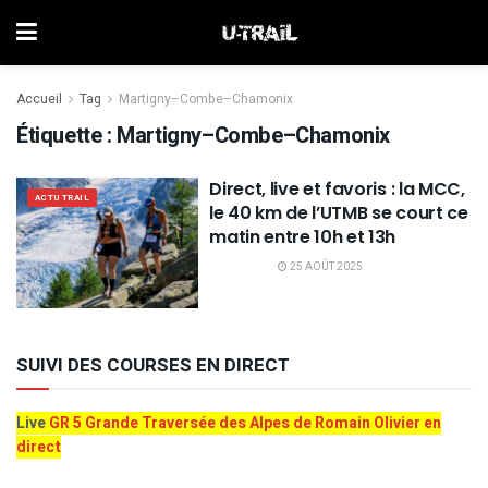
Accueil
Tag
Martigny–Combe–Chamonix
Étiquette :
Martigny–Combe–Chamonix
Direct, live et favoris : la MCC,
ACTU TRAIL
le 40 km de l’UTMB se court ce
matin entre 10h et 13h
25 AOÛT 2025
SUIVI DES COURSES EN DIRECT
Live
GR 5 Grande Traversée des Alpes de Romain Olivier en
direct