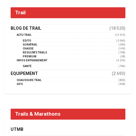
Trail
BLOG DE TRAIL
(18 520)
ACTU TRAIL
(14 315)
EDITO
(3 360)
GORATRAIL
(390)
CHASSE
(149)
RÉSULTATS TRAILS
(738)
PREMIUM
(38)
INFOS ENTRAINEMENT
(4 233)
SANTÉ
(794)
EQUIPEMENT
(2 693)
CHAUSSURE TRAIL
(800)
GPS
(958)
Trails & Marathons
UTMB