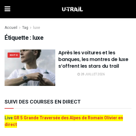
Accueil
Tag
luxe
Étiquette :
luxe
Après les voitures et les
EDITO
banques, les montres de luxe
s’offrent les stars du trail
28 JUILLET 2026
SUIVI DES COURSES EN DIRECT
Live
GR 5 Grande Traversée des Alpes de Romain Olivier en
direct