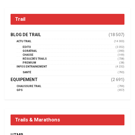
Trail
BLOG DE TRAIL
(18 507)
ACTU TRAIL
(14 303)
EDITO
(3 352)
GORATRAIL
(390)
CHASSE
(149)
RÉSULTATS TRAILS
(738)
PREMIUM
(38)
INFOS ENTRAINEMENT
(4 232)
SANTÉ
(793)
EQUIPEMENT
(2 691)
CHAUSSURE TRAIL
(799)
GPS
(957)
Trails & Marathons