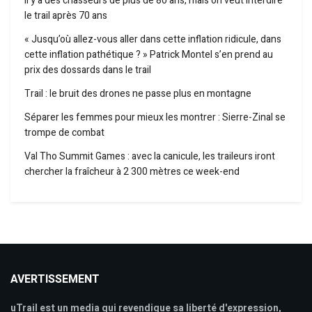
Il y a des chasseurs de plus de 80 ans, mais on veut interdire
le trail après 70 ans
« Jusqu’où allez-vous aller dans cette inflation ridicule, dans
cette inflation pathétique ? » Patrick Montel s’en prend au
prix des dossards dans le trail
Trail : le bruit des drones ne passe plus en montagne
Séparer les femmes pour mieux les montrer : Sierre-Zinal se
trompe de combat
Val Tho Summit Games : avec la canicule, les traileurs iront
chercher la fraîcheur à 2 300 mètres ce week-end
AVERTISSEMENT
uTrail est un media qui revendique sa liberté d'expression,