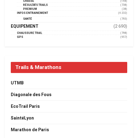
CHASSE
(148)
RÉSULTATS TRAILS
(738)
PREMIUM
(38)
INFOS ENTRAINEMENT
(4 232)
SANTÉ
(793)
EQUIPEMENT
(2 690)
CHAUSSURE TRAIL
(798)
GPS
(957)
Trails & Marathons
UTMB
Diagonale des Fous
EcoTrail Paris
SaintéLyon
Marathon de Paris