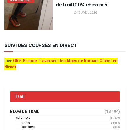
CHAUSSURE TRAIL
de trail 100% chinoises
15 AVRIL 2026
SUIVI DES COURSES EN DIRECT
Live
GR 5 Grande Traversée des Alpes de Romain Olivier en
direct
Trail
BLOG DE TRAIL
(18 494)
ACTU TRAIL
(14 290)
EDITO
(3 347)
GORATRAIL
(390)