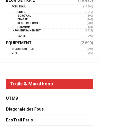
BLOG DE TRAIL
(18 495)
ACTU TRAIL
(14 291)
EDITO
(3 347)
GORATRAIL
(390)
CHASSE
(148)
RÉSULTATS TRAILS
(738)
PREMIUM
(38)
INFOS ENTRAINEMENT
(4 232)
SANTÉ
(793)
EQUIPEMENT
(2 690)
CHAUSSURE TRAIL
(798)
GPS
(957)
Trails & Marathons
UTMB
Diagonale des Fous
EcoTrail Paris