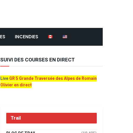
ES
INCENDIES
SUIVI DES COURSES EN DIRECT
Live
GR 5 Grande Traversée des Alpes de Romain
Olivier en direct
Trail