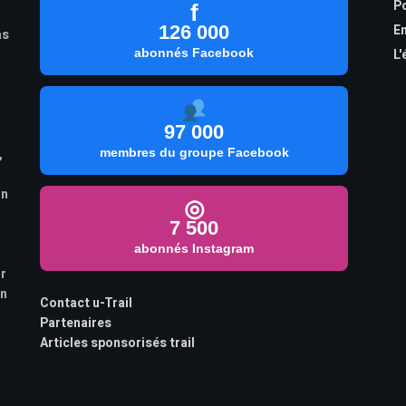
Po
f
126 000
En
as
abonnés Facebook
L'
97 000
,
membres du groupe Facebook
on
◎
7 500
abonnés Instagram
ur
on
Contact u-Trail
Partenaires
Articles sponsorisés trail