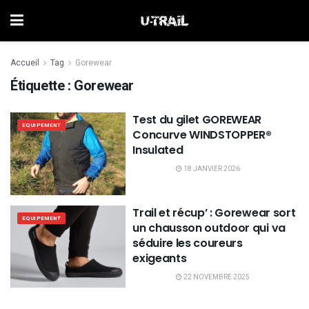
Accueil
Tag
Gorewear
Étiquette :
Gorewear
Test du gilet GOREWEAR
EQUIPEMENT
Concurve WINDSTOPPER®
Insulated
18 JANVIER 2026
Trail et récup’ : Gorewear sort
EQUIPEMENT
un chausson outdoor qui va
séduire les coureurs
exigeants
22 NOVEMBRE 2025