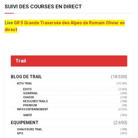
SUIVI DES COURSES EN DIRECT
Live
GR 5 Grande Traversée des Alpes de Romain Olivier en
direct
Trail
BLOG DE TRAIL
(18 500)
ACTU TRAIL
(14 296)
EDITO
(3 349)
GORATRAIL
(390)
CHASSE
(148)
RÉSULTATS TRAILS
(738)
PREMIUM
(38)
INFOS ENTRAINEMENT
(4 232)
SANTÉ
(793)
EQUIPEMENT
(2 690)
CHAUSSURE TRAIL
(798)
GPS
(957)