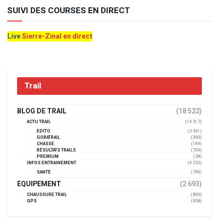
SUIVI DES COURSES EN DIRECT
Live
Sierre-Zinal en direct
Trail
BLOG DE TRAIL
(18 522)
ACTU TRAIL
(14 317)
EDITO
(3 361)
GORATRAIL
(390)
CHASSE
(149)
RÉSULTATS TRAILS
(739)
PREMIUM
(38)
INFOS ENTRAINEMENT
(4 233)
SANTÉ
(794)
EQUIPEMENT
(2 693)
CHAUSSURE TRAIL
(800)
GPS
(958)