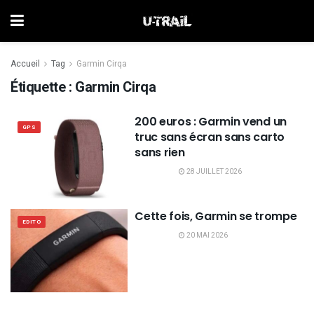
Accueil
Tag
Garmin Cirqa
Étiquette :
Garmin Cirqa
200 euros : Garmin vend un
GPS
truc sans écran sans carto
sans rien
28 JUILLET 2026
Cette fois, Garmin se trompe
EDITO
20 MAI 2026