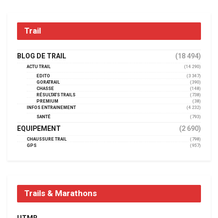
Trail
BLOG DE TRAIL
(18 494)
ACTU TRAIL
(14 290)
EDITO
(3 347)
GORATRAIL
(390)
CHASSE
(148)
RÉSULTATS TRAILS
(738)
PREMIUM
(38)
INFOS ENTRAINEMENT
(4 232)
SANTÉ
(793)
EQUIPEMENT
(2 690)
CHAUSSURE TRAIL
(798)
GPS
(957)
Trails & Marathons