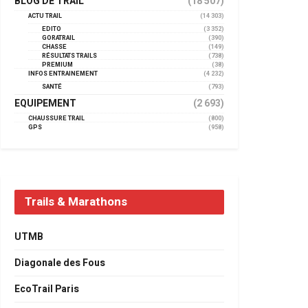
BLOG DE TRAIL
(18 507)
ACTU TRAIL
(14 303)
EDITO
(3 352)
GORATRAIL
(390)
CHASSE
(149)
RÉSULTATS TRAILS
(738)
PREMIUM
(38)
INFOS ENTRAINEMENT
(4 232)
SANTÉ
(793)
EQUIPEMENT
(2 693)
CHAUSSURE TRAIL
(800)
GPS
(958)
Trails & Marathons
UTMB
Diagonale des Fous
EcoTrail Paris