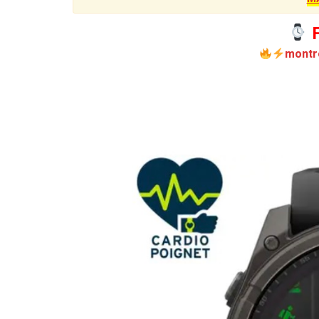
F
montr