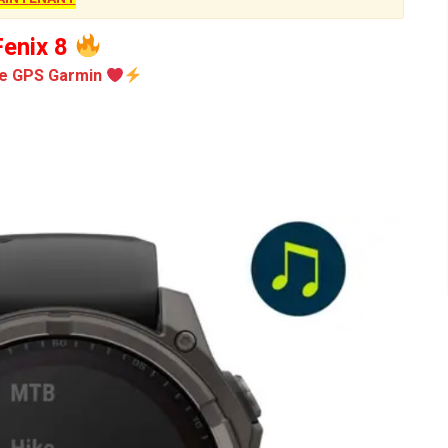
enix 8
e GPS Garmin