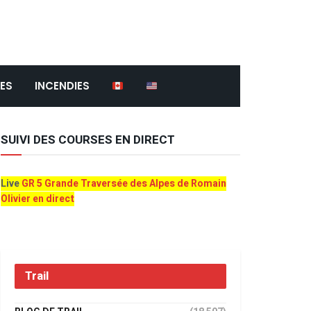
ES
INCENDIES
SUIVI DES COURSES EN DIRECT
Live
GR 5 Grande Traversée des Alpes de Romain
Olivier en direct
Trail