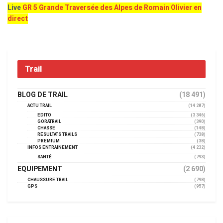
Live
GR 5 Grande Traversée des Alpes de Romain Olivier en
direct
Trail
BLOG DE TRAIL
(18 491)
ACTU TRAIL
(14 287)
EDITO
(3 346)
GORATRAIL
(390)
CHASSE
(148)
RÉSULTATS TRAILS
(738)
PREMIUM
(38)
INFOS ENTRAINEMENT
(4 232)
SANTÉ
(793)
EQUIPEMENT
(2 690)
CHAUSSURE TRAIL
(798)
GPS
(957)