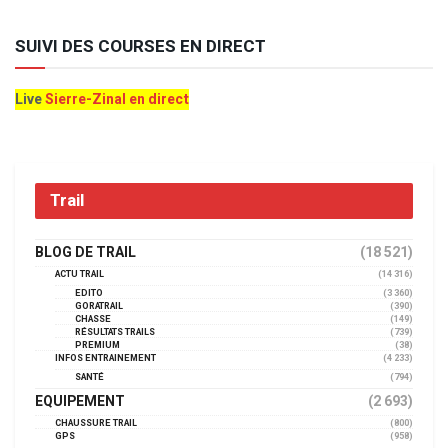
SUIVI DES COURSES EN DIRECT
Live
Sierre-Zinal en direct
Trail
BLOG DE TRAIL
(18 521)
ACTU TRAIL
(14 316)
EDITO
(3 360)
GORATRAIL
(390)
CHASSE
(149)
RÉSULTATS TRAILS
(739)
PREMIUM
(38)
INFOS ENTRAINEMENT
(4 233)
SANTÉ
(794)
EQUIPEMENT
(2 693)
CHAUSSURE TRAIL
(800)
GPS
(958)