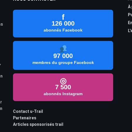
À
Po
f
126 000
En
as
abonnés Facebook
L'
97 000
,
membres du groupe Facebook
on
◎
7 500
abonnés Instagram
ur
on
Contact u-Trail
Partenaires
Articles sponsorisés trail