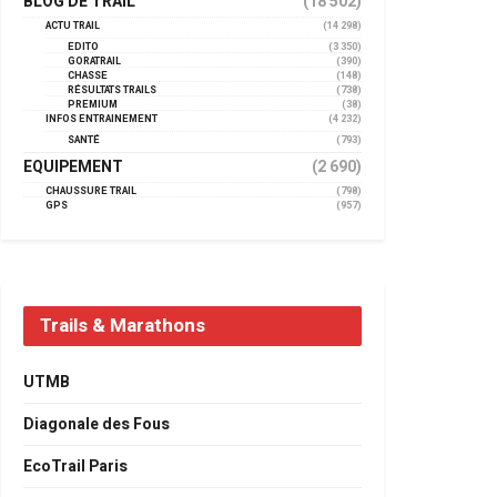
BLOG DE TRAIL
(18 502)
ACTU TRAIL
(14 298)
EDITO
(3 350)
GORATRAIL
(390)
CHASSE
(148)
RÉSULTATS TRAILS
(738)
PREMIUM
(38)
INFOS ENTRAINEMENT
(4 232)
SANTÉ
(793)
EQUIPEMENT
(2 690)
CHAUSSURE TRAIL
(798)
GPS
(957)
Trails & Marathons
UTMB
Diagonale des Fous
EcoTrail Paris