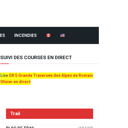
ES
INCENDIES
SUIVI DES COURSES EN DIRECT
Live
GR 5 Grande Traversée des Alpes de Romain
Olivier en direct
Trail