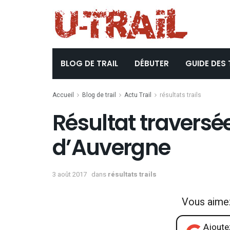
BLOG DE TRAIL
DÉBUTER
GUIDE DES 
Accueil
Blog de trail
Actu Trail
résultats trails
Résultat traversé
d’Auvergne
3 août 2017
dans
résultats trails
Vous aime
Ajoutez