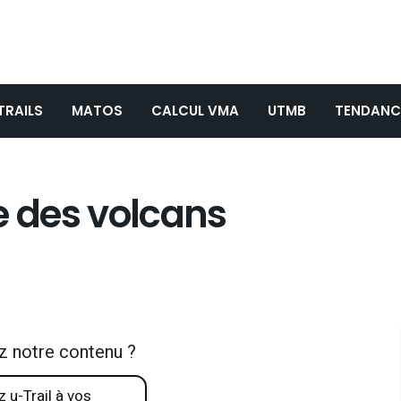
TRAILS
MATOS
CALCUL VMA
UTMB
TENDANC
e des volcans
z notre contenu ?
 u-Trail à vos