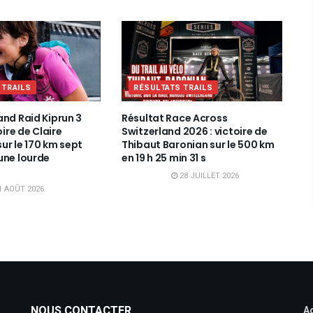
 TRAILS
RÉSULTATS TRAILS
and Raid Kiprun 3
Résultat Race Across
oire de Claire
Switzerland 2026 : victoire de
ur le 170 km sept
Thibaut Baronian sur le 500 km
une lourde
en 19 h 25 min 31 s
28 JUILLET 2026
1 AOÛT 2026
NOUS CONTACTER
Ac