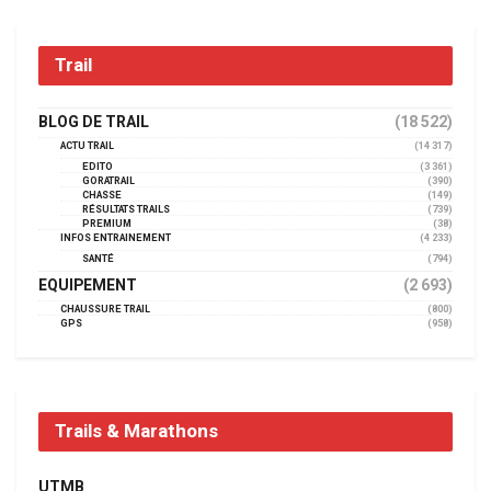
Trail
BLOG DE TRAIL
(18 522)
ACTU TRAIL
(14 317)
EDITO
(3 361)
GORATRAIL
(390)
CHASSE
(149)
RÉSULTATS TRAILS
(739)
PREMIUM
(38)
INFOS ENTRAINEMENT
(4 233)
SANTÉ
(794)
EQUIPEMENT
(2 693)
CHAUSSURE TRAIL
(800)
GPS
(958)
Trails & Marathons
UTMB