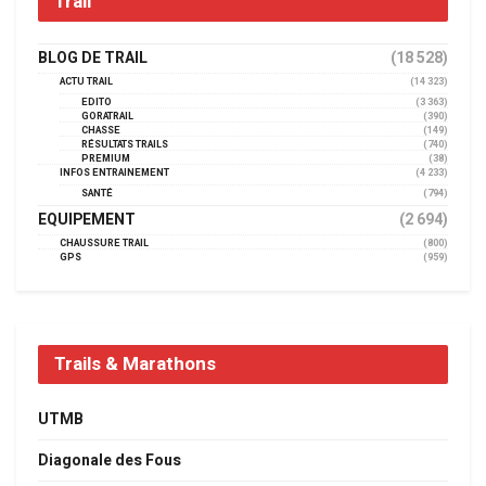
Trail
BLOG DE TRAIL
(18 528)
ACTU TRAIL
(14 323)
EDITO
(3 363)
GORATRAIL
(390)
CHASSE
(149)
RÉSULTATS TRAILS
(740)
PREMIUM
(38)
INFOS ENTRAINEMENT
(4 233)
SANTÉ
(794)
EQUIPEMENT
(2 694)
CHAUSSURE TRAIL
(800)
GPS
(959)
Trails & Marathons
UTMB
Diagonale des Fous