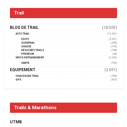
Trail
BLOG DE TRAIL
(18 505)
ACTU TRAIL
(14 301)
EDITO
(3 351)
GORATRAIL
(390)
CHASSE
(149)
RÉSULTATS TRAILS
(738)
PREMIUM
(38)
INFOS ENTRAINEMENT
(4 232)
SANTÉ
(793)
EQUIPEMENT
(2 691)
CHAUSSURE TRAIL
(799)
GPS
(957)
Trails & Marathons
UTMB