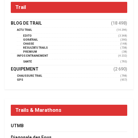
Trail
BLOG DE TRAIL
(18 498)
ACTU TRAIL
(14 294)
EDITO
(3 348)
GORATRAIL
(390)
CHASSE
(148)
RÉSULTATS TRAILS
(738)
PREMIUM
(38)
INFOS ENTRAINEMENT
(4 232)
SANTÉ
(793)
EQUIPEMENT
(2 690)
CHAUSSURE TRAIL
(798)
GPS
(957)
Trails & Marathons
UTMB
Diagonale des Fous