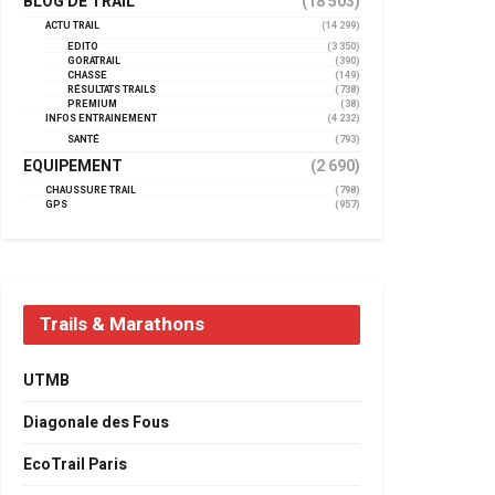
BLOG DE TRAIL
(18 503)
ACTU TRAIL
(14 299)
EDITO
(3 350)
GORATRAIL
(390)
CHASSE
(149)
RÉSULTATS TRAILS
(738)
PREMIUM
(38)
INFOS ENTRAINEMENT
(4 232)
SANTÉ
(793)
EQUIPEMENT
(2 690)
CHAUSSURE TRAIL
(798)
GPS
(957)
Trails & Marathons
UTMB
Diagonale des Fous
EcoTrail Paris