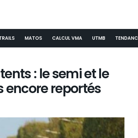
TRAILS
MATOS
CALCUL VMA
UTMB
TENDANC
nts : le semi et le
s encore reportés