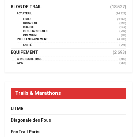
BLOG DE TRAIL
(18 527)
ACTU TRAIL
(14 322)
EDITO
(3 363)
GORATRAIL
(390)
CHASSE
(149)
RÉSULTATS TRAILS
(739)
PREMIUM
(38)
INFOS ENTRAINEMENT
(4 233)
SANTÉ
(794)
EQUIPEMENT
(2 693)
CHAUSSURE TRAIL
(800)
GPS
(958)
Trails & Marathons
UTMB
Diagonale des Fous
EcoTrail Paris