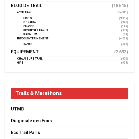
BLOG DE TRAIL
(18 515)
ACTU TRAIL
(14 311)
EDITO
(3 357)
GORATRAIL
(390)
CHASSE
(149)
RÉSULTATS TRAILS
(738)
PREMIUM
(38)
INFOS ENTRAINEMENT
(4 232)
SANTÉ
(793)
EQUIPEMENT
(2 693)
CHAUSSURE TRAIL
(800)
GPS
(958)
Trails & Marathons
UTMB
Diagonale des Fous
EcoTrail Paris