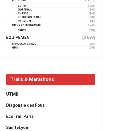
ACTU TRAIL
(14 317)
EDITO
(3 361)
GORATRAIL
(390)
CHASSE
(149)
RÉSULTATS TRAILS
(739)
PREMIUM
(38)
INFOS ENTRAINEMENT
(4 233)
SANTÉ
(794)
EQUIPEMENT
(2 693)
CHAUSSURE TRAIL
(800)
GPS
(958)
Trails & Marathons
UTMB
Diagonale des Fous
EcoTrail Paris
SaintéLyon