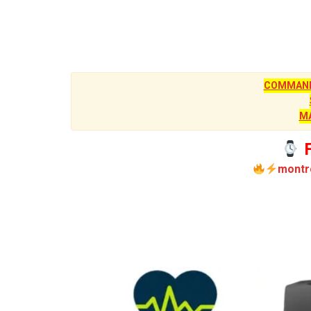
COMMANDE
M
F
montr