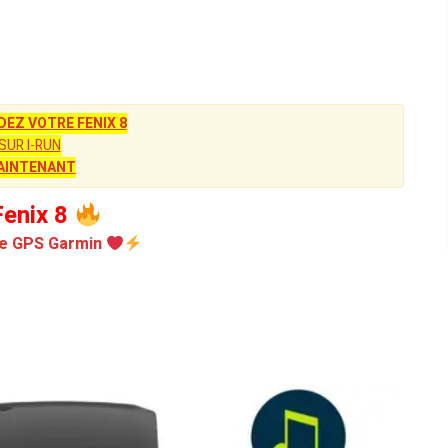
Z VOTRE FENIX 8
SUR I-RUN
AINTENANT
enix 8
e GPS Garmin